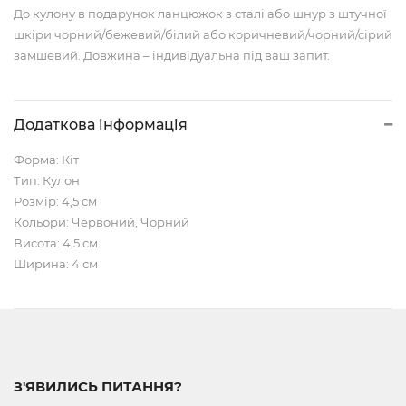
До кулону в подарунок ланцюжок з сталі або шнур з штучної
шкіри чорний/бежевий/білий або коричневий/чорний/сірий
замшевий. Довжина – індивідуальна під ваш запит.
Додаткова інформація
Форма: Кіт
Тип: Кулон
Розмір: 4,5 см
Кольори: Червоний, Чорний
Висота: 4,5 см
Ширина: 4 см
З'ЯВИЛИСЬ ПИТАННЯ?