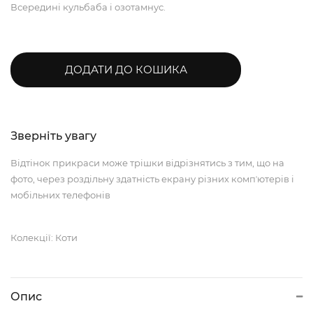
Всередині кульбаба і озотамнус.
ДОДАТИ ДО КОШИКА
Зверніть увагу
Відтінок прикраси може трішки відрізнятись з тим, що на
фото, через роздільну здатність екрану різних компʼютерів і
мобільних телефонів
Колекції: Коти
Опис