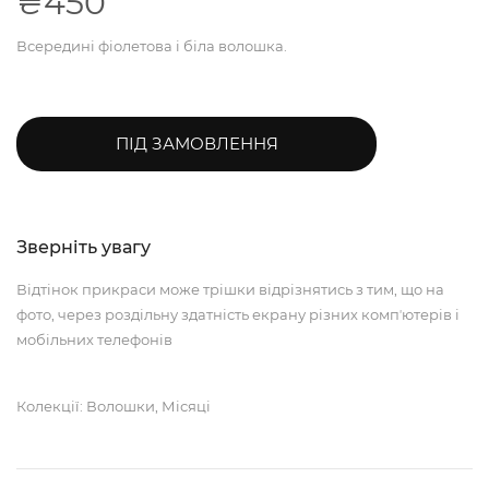
₴450
Всередині фіолетова і біла волошка.
ПІД ЗАМОВЛЕННЯ
Зверніть увагу
Відтінок прикраси може трішки відрізнятись з тим, що на
фото, через роздільну здатність екрану різних компʼютерів і
мобільних телефонів
Колекції: Волошки, Місяці