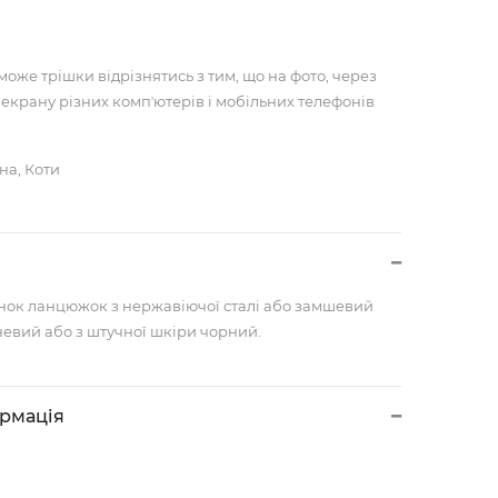
може трішки відрізнятись з тим, що на фото, через
 екрану різних компʼютерів і мобільних телефонів
на, Коти
унок ланцюжок з нержавіючої сталі або замшевий
евий або з штучної шкіри чорний.
ормація