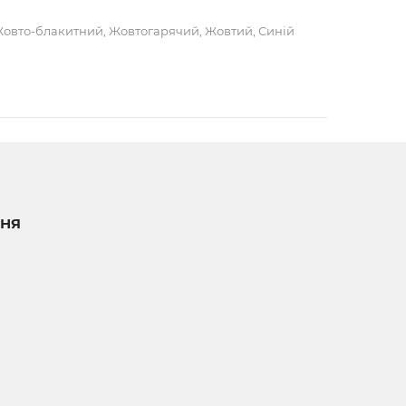
Жовто-блакитний, Жовтогарячий, Жовтий, Синій
НЯ