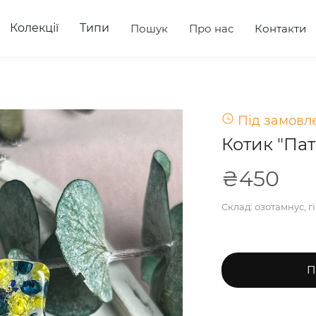
Колекції
Типи
Пошук
Про нас
Контакти
Під замовле
Котик "Па
₴450
Склад: озотамнус, г
П