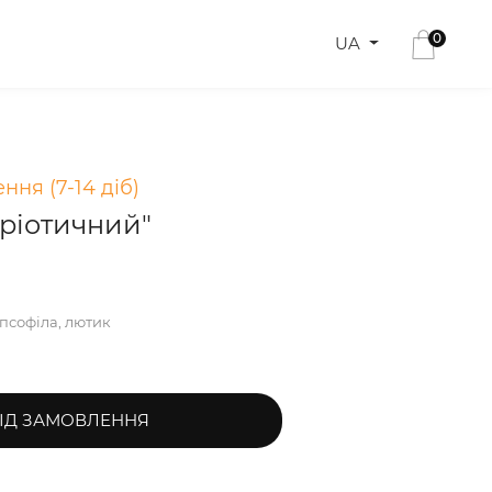
0
UA
ння (7-14 діб)
тріотичний"
іпсофіла, лютик
ІД ЗАМОВЛЕННЯ