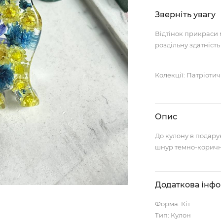
Зверніть увагу
Відтінок прикраси 
роздільну здатність
Колекції: Патріотич
Опис
До кулону в подар
шнур темно-коричн
Додаткова інф
Форма: Кіт
Тип: Кулон