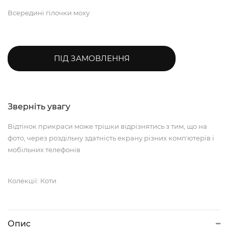
Всередині гілочки моху
ПІД ЗАМОВЛЕННЯ
Зверніть увагу
Відтінок прикраси може трішки відрізнятись з тим, що на
фото, через роздільну здатність екрану різних компʼютерів і
мобільних телефонів
Колекції: Коти
Опис