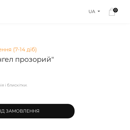
0
UA
ння (7-14 діб)
нгел прозорий"
ія і блискітки.
ІД ЗАМОВЛЕННЯ