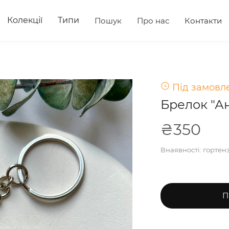
Колекції
Типи
Пошук
Про нас
Контакти
Під замовле
Брелок "А
₴350
Внаявності: гортенз
П