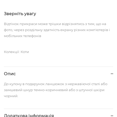
Зверніть увагу
Відтінок прикраси може трішки відрізнятись з тим, що на
фото, через роздільну здатність екрану різних компʼютерів і
мобільних телефонів
Колекції: Коти
Опис
До кулону в подарунок ланцюжок з нержавіючої сталі або
замшевий шнур темно-коричневий або з штучної шкіри
чорний.
Додаткова інформація