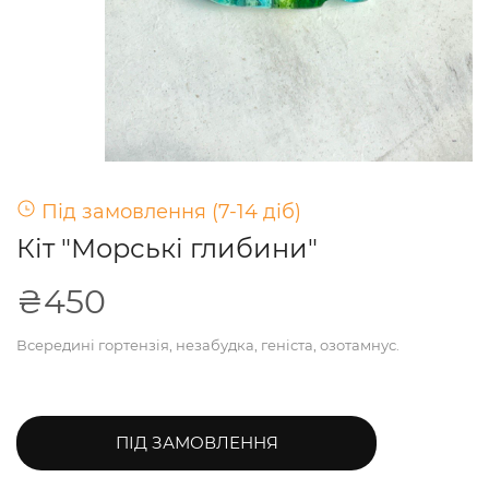
Під замовлення (7-14 діб)
Кіт "Морські глибини"
₴450
Всередині гортензія, незабудка, геніста, озотамнус.
ПІД ЗАМОВЛЕННЯ