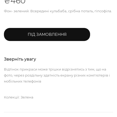
₴460
Фон- зелений. Всередині кульбаба, срібна поталь, гіпсофіла.
ПІД ЗАМОВЛЕННЯ
Зверніть увагу
Відтінок прикраси може трішки відрізнятись з тим, що на
фото, через роздільну здатність екрану різних компʼютерів і
мобільних телефонів
Колекції: Зелена