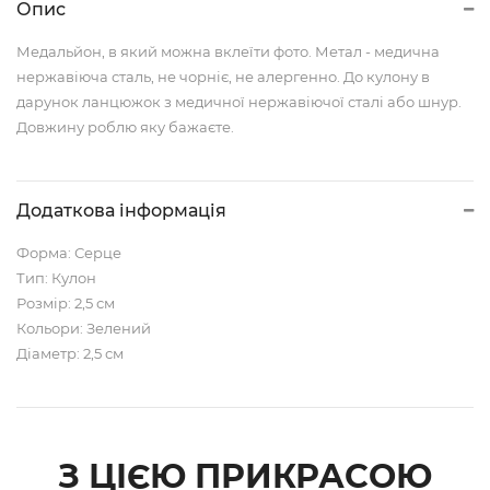
Опис
Медальйон, в який можна вклеїти фото. Метал - медична
нержавіюча сталь, не чорніє, не алергенно. До кулону в
дарунок ланцюжок з медичної нержавіючої сталі або шнур.
Довжину роблю яку бажаєте.
Додаткова інформація
Форма: Серце
Тип: Кулон
Розмір: 2,5 см
Кольори: Зелений
Діаметр: 2,5 см
З ЦІЄЮ ПРИКРАСОЮ