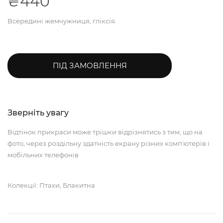
₴440
Всередині жемчужниця, гліксія.
ПІД ЗАМОВЛЕННЯ
Зверніть увагу
Відтінок прикраси може трішки відрізнятись з тим, що на
фото, через роздільну здатність екрану різних компʼютерів і
мобільних телефонів
Колекції: Птахи, Блакитна