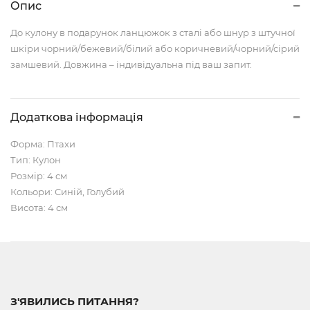
Опис
До кулону в подарунок ланцюжок з сталі або шнур з штучної
шкіри чорний/бежевий/білий або коричневий/чорний/сірий
замшевий. Довжина – індивідуальна під ваш запит.
Додаткова інформація
Форма: Птахи
Тип: Кулон
Розмір: 4 см
Кольори: Синій, Голубий
Висота: 4 см
З'ЯВИЛИСЬ ПИТАННЯ?