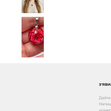
З'ЯВ
Дайте
Напиш
номер