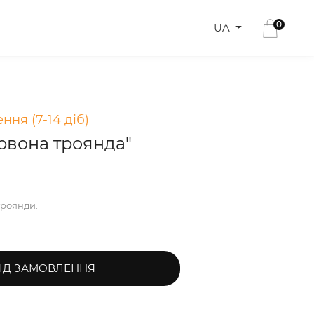
0
UA
ння (7-14 діб)
ервона троянда"
троянди.
ІД ЗАМОВЛЕННЯ