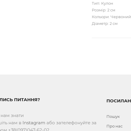
Тип: Кулон
Розмір: 2 см
Кольори: Червони
Діаметр: 2 см
ИЛИСЬ ПИТАННЯ?
ПОСИЛАН
 нам знати
Пошук
іть нам в
Instagram
або зателефонуйте за
Про нас
ом +38(097)047-62-02