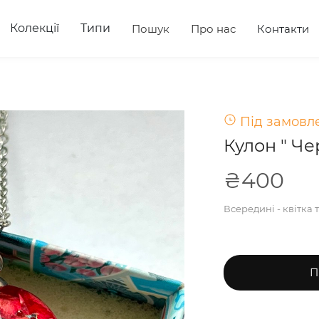
Колекції
Типи
Пошук
Про нас
Контакти
Під замовле
Кулон " Ч
₴400
Всередині - квітка 
П