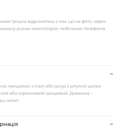
може трішки відрізнятись з тим, що на фото, через
 екрану різних компʼютерів і мобільних телефонів
нок ланцюжок з сталі або шнур з штучної шкіри
лий або коричневий замшевий. Довжина –
аш запит.
ормація