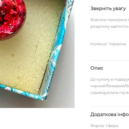
Зверніть увагу
Відтінок прикраси 
роздільну здатність
Колекції: Червона
Опис
До кулону в подару
чорний/бежевий/бі
індивідуальна під в
Додаткова інф
Форма: Сфера