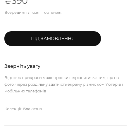
₴390
Всередині гліксія і гортензія.
ПІД ЗАМОВЛЕННЯ
Зверніть увагу
Відтінок прикраси може трішки відрізнятись з тим, що на
фото, через роздільну здатність екрану різних компʼютерів і
мобільних телефонів
Колекції: Блакитна