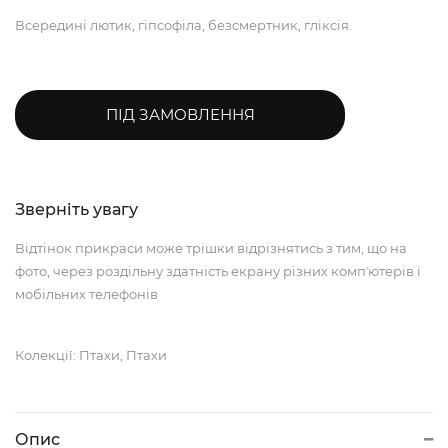
Всередині лютик, гіпсофіла, безсмертник, гліксія.
ПІД ЗАМОВЛЕННЯ
Зверніть увагу
Відтінок прикраси може трішки відрізнятись з тим, що на
фото, через роздільну здатність екрану різних компʼютерів і
мобільних телефонів
Колекції: Птахи, Птахи
Опис