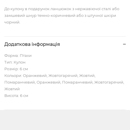
До кулону в подарунок ланцюжок з нержавіючої сталі або
замшевий шнур темно-коричневий або з штучної шкіри
чорний.
Додаткова інформація
Форма: Птахи
Тип: Кулон
Розмір: 6 см
Кольори: Оранжевий, Жовтогарячий, Жовтий,
Помаранчевий, Оранжевий, Помаранчевий, Жовтогарячий,
Жовтий
Висота: 6 см