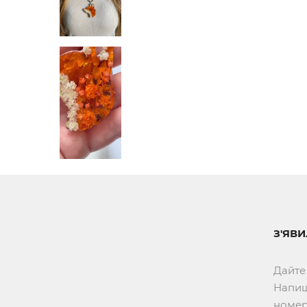
З'ЯВ
Дайте
Напиш
номер