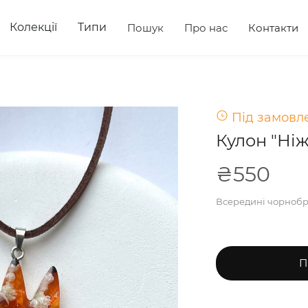
Колекції
Типи
Пошук
Про нас
Контакти
Під замовле
Кулон "Ні
₴550
Всередині чорнобри
П