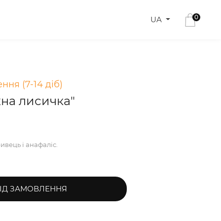
0
UA
ння (7-14 діб)
жна лисичка"
вець і анафаліс.
ІД ЗАМОВЛЕННЯ