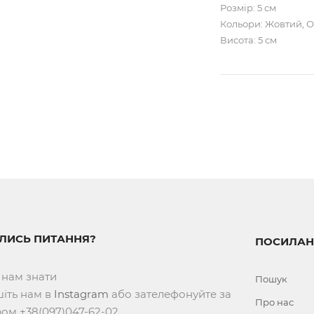
Розмір: 5 см
Кольори: Жовтий, 
Висота: 5 см
ИЛИСЬ ПИТАННЯ?
ПОСИЛАН
 нам знати
Пошук
іть нам в
Instagram
або зателефонуйте за
Про нас
ом +38(097)047-62-02