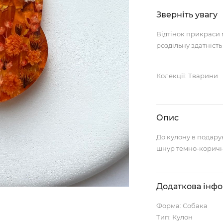
Зверніть увагу
Відтінок прикраси 
роздільну здатність
Колекції: Тварини
Опис
До кулону в подар
шнур темно-коричн
Додаткова інф
Форма: Собака
Тип: Кулон