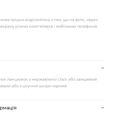
може трішки відрізнятись з тим, що на фото, через
 екрану різних компʼютерів і мобільних телефонів
унок ланцюжок з нержавіючої сталі або замшевий
евий або з штучної шкіри чорний.
ормація