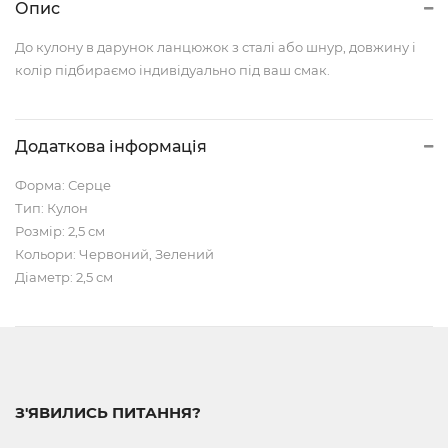
Опис
До кулону в дарунок ланцюжок з сталі або шнур, довжину і
колір підбираємо індивідуально під ваш смак.
Додаткова інформація
Форма: Серце
Тип: Кулон
Розмір: 2,5 см
Кольори: Червоний, Зелений
Діаметр: 2,5 см
З'ЯВИЛИСЬ ПИТАННЯ?