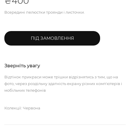
₴400
Всередині пелюстки троянди і листочки.
ПІД ЗАМОВЛЕННЯ
Зверніть увагу
Відтінок прикраси може трішки відрізнятись з тим, що на
фото, через роздільну здатність екрану різних компʼютерів і
мобільних телефонів
Колекції: Червона