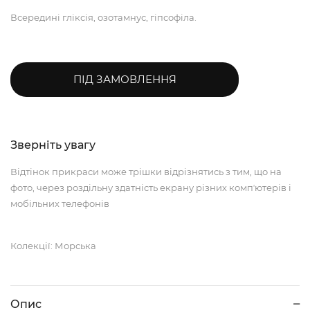
Всередині гліксія, озотамнус, гіпсофіла.
ПІД ЗАМОВЛЕННЯ
Зверніть увагу
Відтінок прикраси може трішки відрізнятись з тим, що на
фото, через роздільну здатність екрану різних компʼютерів і
мобільних телефонів
Колекції: Морська
Опис