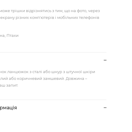
може трішки відрізнятись з тим, що на фото, через
 екрану різних компʼютерів і мобільних телефонів
на, Птахи
нок ланцюжок з сталі або шнур з штучної шкіри
лий або коричневий замшевий. Довжина –
аш запит.
ормація