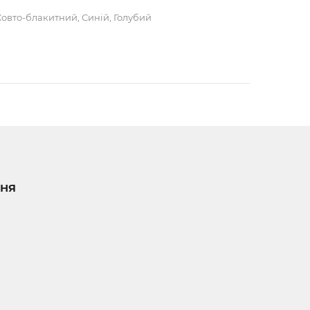
овто-блакитний, Синій, Голубий
НЯ