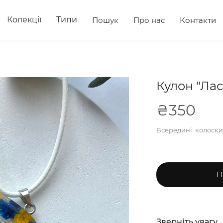
Колекції
Типи
Пошук
Про нас
Контакти
Кулон "Лас
₴350
Всередині: колоски,
П
Зверніть увагу