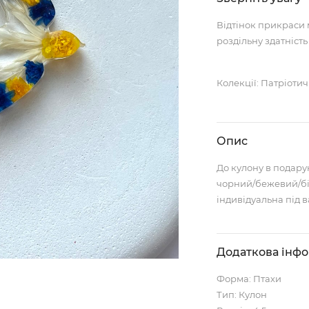
Відтінок прикраси 
роздільну здатність
Колекції: Патріотич
Опис
До кулону в подару
чорний/бежевий/бі
індивідуальна під в
Додаткова інф
Форма: Птахи
Тип: Кулон