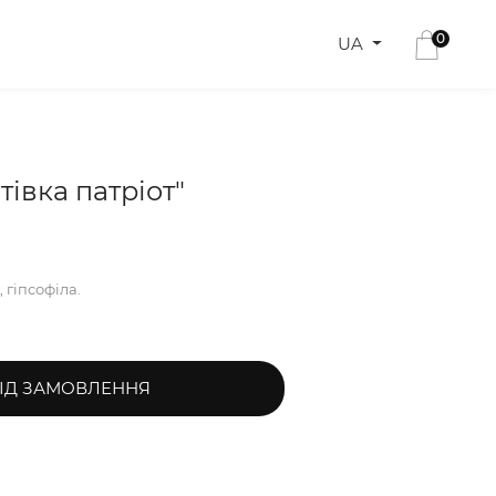
0
UA
тівка патріот"
 гіпсофіла.
ІД ЗАМОВЛЕННЯ