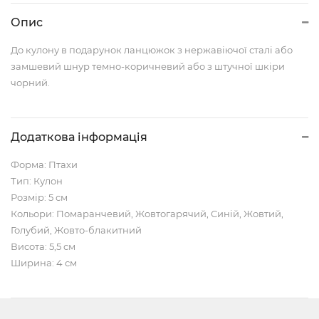
Опис
До кулону в подарунок ланцюжок з нержавіючої сталі або
замшевий шнур темно-коричневий або з штучної шкіри
чорний.
Додаткова інформація
Форма: Птахи
Тип: Кулон
Розмір: 5 см
Кольори: Помаранчевий, Жовтогарячий, Синій, Жовтий,
Голубий, Жовто-блакитний
Висота: 5,5 см
Ширина: 4 см