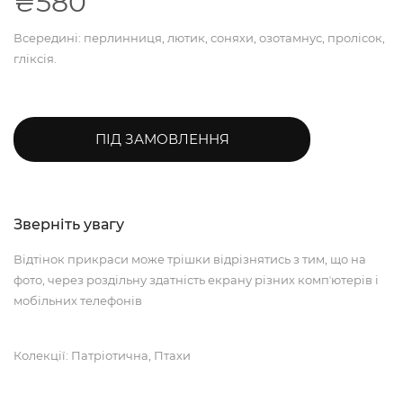
₴580
Всередині: перлинниця, лютик, соняхи, озотамнус, пролісок,
гліксія.
ПІД ЗАМОВЛЕННЯ
Зверніть увагу
Відтінок прикраси може трішки відрізнятись з тим, що на
фото, через роздільну здатність екрану різних компʼютерів і
мобільних телефонів
Колекції: Патріотична, Птахи