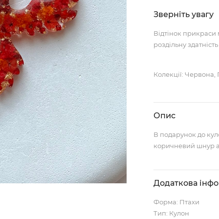
Зверніть увагу
Відтінок прикраси 
роздільну здатність
Колекції: Червона,
Опис
В подарунок до кул
коричневий шнур а
Додаткова інф
Форма: Птахи
Тип: Кулон