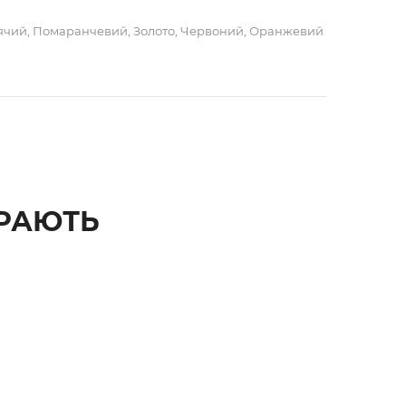
ячий, Помаранчевий, Золото, Червоний, Оранжевий
ИРАЮТЬ