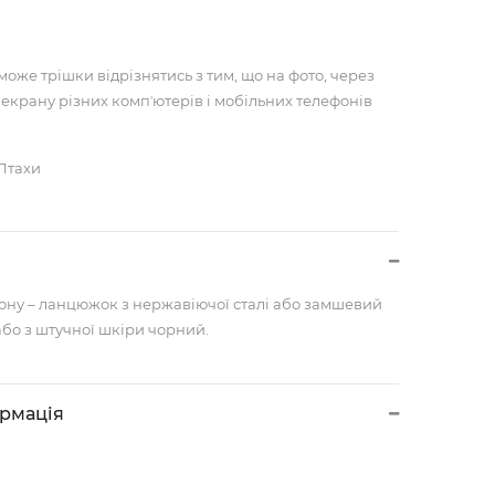
може трішки відрізнятись з тим, що на фото, через
 екрану різних компʼютерів і мобільних телефонів
 Птахи
ону – ланцюжок з нержавіючої сталі або замшевий
бо з штучної шкіри чорний.
ормація