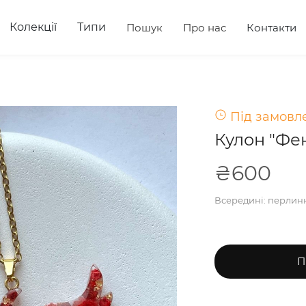
Колекції
Типи
Пошук
Про нас
Контакти
Під замовле
Кулон "Фен
₴600
Всередині: перлинни
П