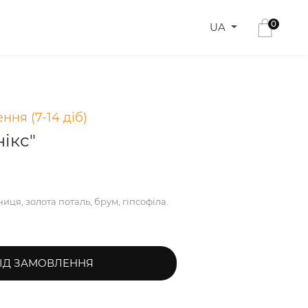
0
UA
ння (7-14 діб)
ікс"
ця, золота поталь, брум, гіпсофіла.
ІД ЗАМОВЛЕННЯ