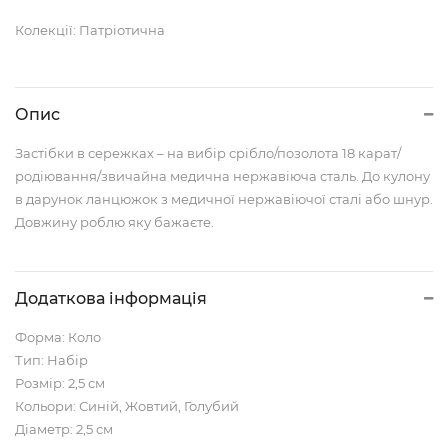
Колекції: Патріотична
Опис
Застібки в сережках – на вибір срібло/позолота 18 карат/
родіювання/звичайна медична нержавіюча сталь. До кулону
в дарунок ланцюжок з медичної нержавіючої сталі або шнур.
Довжину роблю яку бажаєте.
Додаткова інформація
Форма: Коло
Тип: Набір
Розмір: 2,5 см
Кольори: Синій, Жовтий, Голубий
Діаметр: 2,5 см