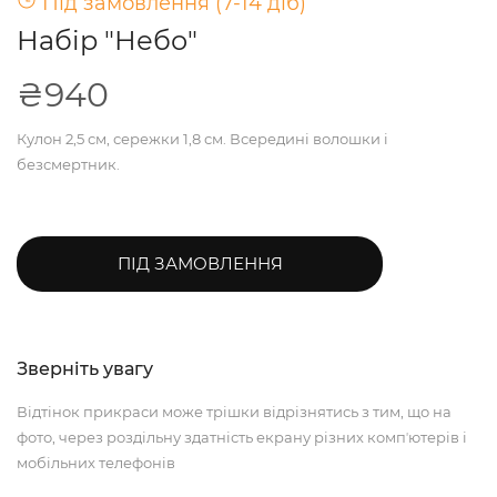
Під замовлення (7-14 діб)
Набір "Небо"
₴940
Кулон 2,5 см, сережки 1,8 см. Всередині волошки і
безсмертник.
ПІД ЗАМОВЛЕННЯ
Зверніть увагу
Відтінок прикраси може трішки відрізнятись з тим, що на
фото, через роздільну здатність екрану різних компʼютерів і
мобільних телефонів