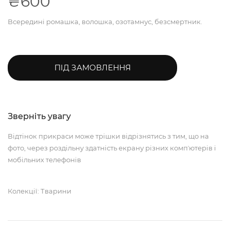
₴600
Всередині ромашка, волошка, озотамнус, безсмертник.
ПІД ЗАМОВЛЕННЯ
Зверніть увагу
Відтінок прикраси може трішки відрізнятись з тим, що на
фото, через роздільну здатність екрану різних компʼютерів і
мобільних телефонів
Колекції: Тварини