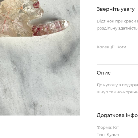
Зверніть увагу
Відтінок прикраси 
роздільну здатність
Колекції: Коти
Опис
До кулону в подар
шнур темно-коричн
Додаткова інф
Форма: Кіт
Тип: Кулон