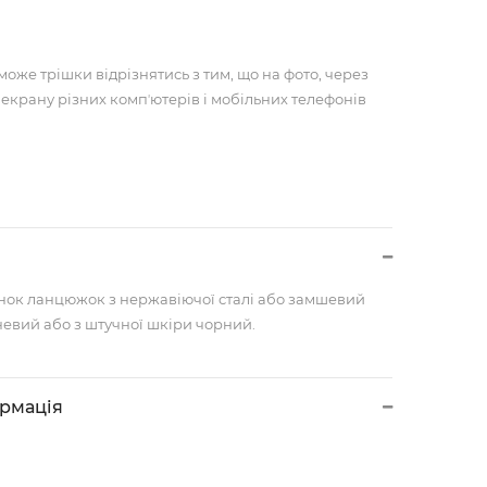
може трішки відрізнятись з тим, що на фото, через
 екрану різних компʼютерів і мобільних телефонів
унок ланцюжок з нержавіючої сталі або замшевий
евий або з штучної шкіри чорний.
ормація