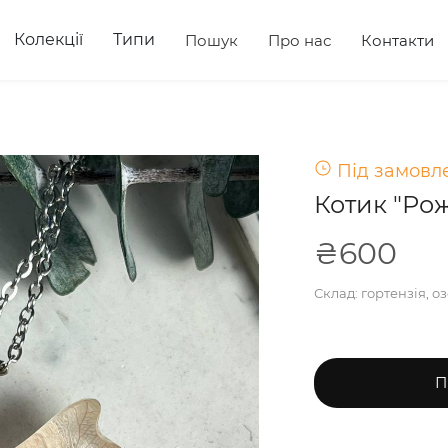
Колекції
Типи
Пошук
Про нас
Контакти
Під замовле
Котик "Ро
₴600
Склад: гортензія, о
П