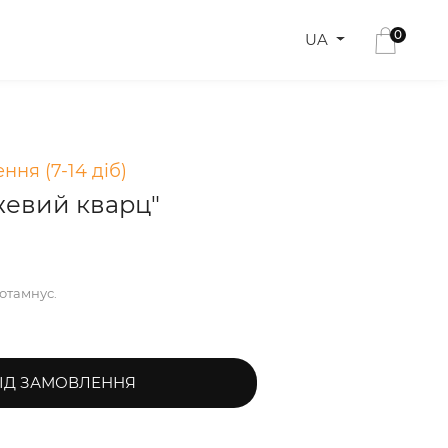
0
UA
ння (7-14 діб)
жевий кварц"
зотамнус.
ІД ЗАМОВЛЕННЯ