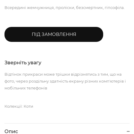
Всередині жемчужниця, проліски, безсмертник, гіпсофіла.
ПІД ЗАМОВЛЕННЯ
Зверніть увагу
Відтінок прикраси може трішки відрізнятись з тим, що на
фото, через роздільну здатність екрану різних компʼютерів і
мобільних телефонів
Колекції: Коти
Опис