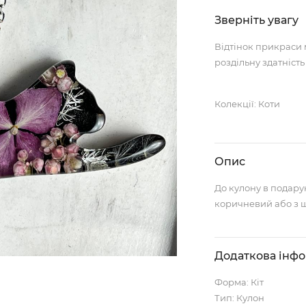
Зверніть увагу
Відтінок прикраси 
роздільну здатність
Колекції: Коти
Опис
До кулону в подару
коричневий або з 
Додаткова інф
Форма: Кіт
Тип: Кулон