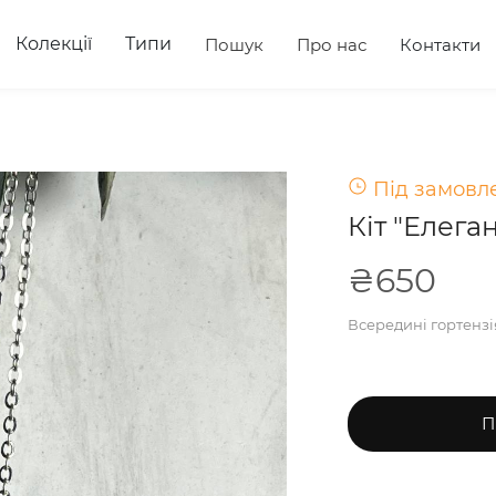
Колекції
Типи
Пошук
Про нас
Контакти
Під замовле
Кіт "Елега
₴650
Всередині гортензія
П