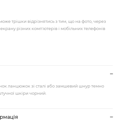
може трішки відрізнятись з тим, що на фото, через
 екрану різних компʼютерів і мобільних телефонів
нок ланцюжок зі сталі або замшевий шнур темно
штучної шкіри чорний.
ормація