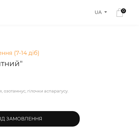
0
UA
ння (7-14 діб)
нтний"
, озотамнус, гілочки аспарагусу.
ІД ЗАМОВЛЕННЯ