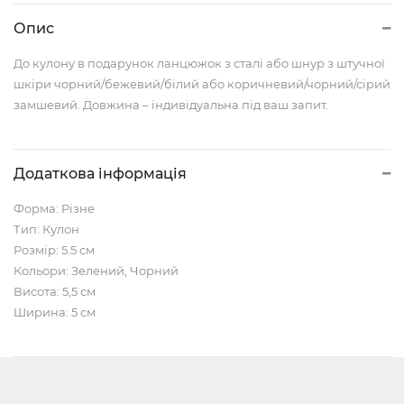
Опис
До кулону в подарунок ланцюжок з сталі або шнур з штучної
шкіри чорний/бежевий/білий або коричневий/чорний/сірий
замшевий. Довжина – індивідуальна під ваш запит.
Додаткова інформація
Форма: Різне
Тип: Кулон
Розмір: 5.5 см
Кольори: Зелений, Чорний
Висота: 5,5 см
Ширина: 5 см