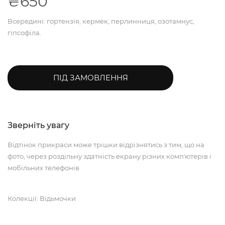
₴650
Всередині: гортензія, кермек, перлинниця, озотамнус,
гіпсофіла.
ПІД ЗАМОВЛЕННЯ
Зверніть увагу
Відтінок прикраси може трішки відрізнятись з тим, що на
фото, через роздільну здатність екрану різних компʼютерів і
мобільних телефонів
Колекції: Відьмочки