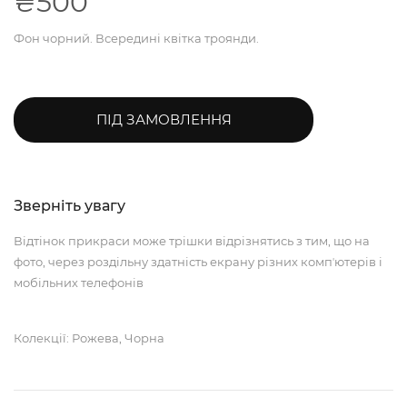
₴500
Фон чорний. Всередині квітка троянди.
ПІД ЗАМОВЛЕННЯ
Зверніть увагу
Відтінок прикраси може трішки відрізнятись з тим, що на
фото, через роздільну здатність екрану різних компʼютерів і
мобільних телефонів
Колекції: Рожева, Чорна