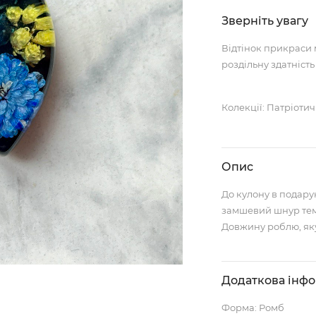
Зверніть увагу
Відтінок прикраси 
роздільну здатність
Колекції: Патріоти
Опис
До кулону в подару
замшевий шнур тем
Довжину роблю, як
Додаткова інф
Форма: Ромб