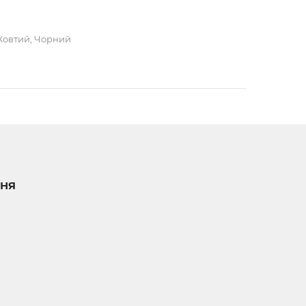
Жовтий, Чорний
НЯ