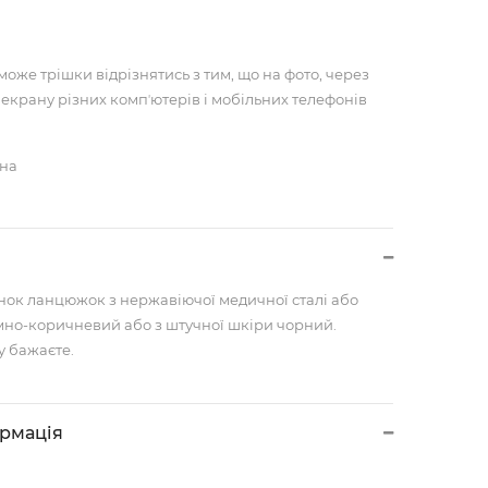
може трішки відрізнятись з тим, що на фото, через
 екрану різних компʼютерів і мобільних телефонів
чна
нок ланцюжок з нержавіючої медичної сталі або
но-коричневий або з штучної шкіри чорний.
у бажаєте.
ормація