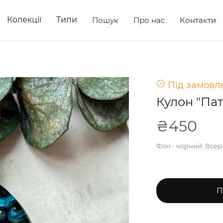
Колекції
Типи
Пошук
Про нас
Контакти
Під замовле
Кулон "Пат
₴450
Фон - чорний. Всер
П