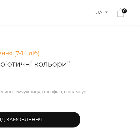
0
UA
ння (7-14 діб)
ріотичні кольори"
едині жемчужниця, гіпсофіла, озотамнус.
ІД ЗАМОВЛЕННЯ