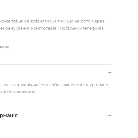
може трішки відрізнятись з тим, що на фото, через
 екрану різних компʼютерів і мобільних телефонів
ожева
жок з нержавіючої сталі або замшевий шнур темно-
ної Вам довжини.
ормація