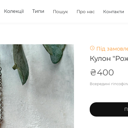
Колекції
Типи
Пошук
Про нас
Контакти
Під замовле
Кулон "Ро
₴400
Всередині гіпсофіла
П