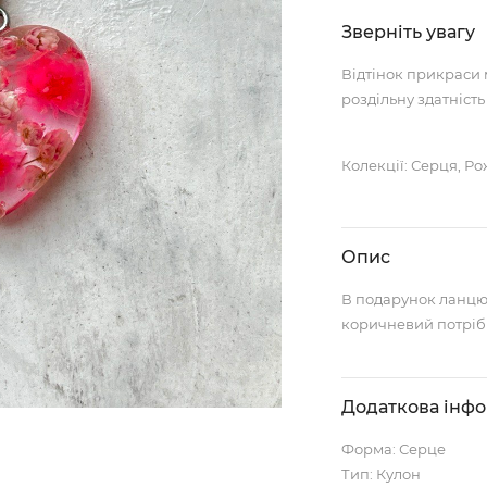
Зверніть увагу
Відтінок прикраси 
роздільну здатність
Колекції: Серця, Р
Опис
В подарунок ланцю
коричневий потріб
Додаткова інф
Форма: Серце
Тип: Кулон