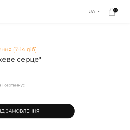
0
UA
ння (7-14 діб)
жеве серце"
 і озотамнус.
ІД ЗАМОВЛЕННЯ