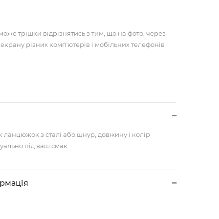
може трішки відрізнятись з тим, що на фото, через
 екрану різних компʼютерів і мобільних телефонів
к ланцюжок з сталі або шнур, довжину і колір
уально під ваш смак.
ормація