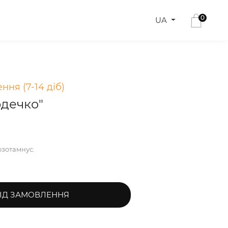
0
UA
ння (7-14 діб)
рдечко"
 озотамнус.
ІД ЗАМОВЛЕННЯ