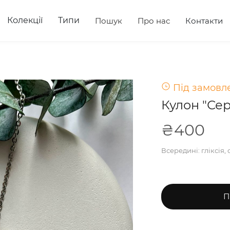
Колекції
Типи
Пошук
Про нас
Контакти
Під замовле
Кулон "Се
₴400
Всередині: гліксія,
П