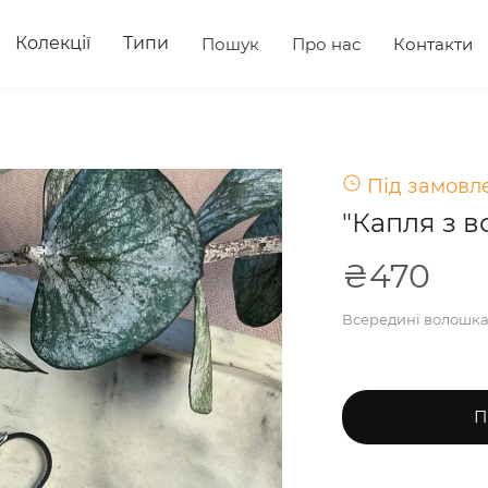
Колекції
Типи
Пошук
Про нас
Контакти
Під замовле
"Капля з 
₴470
Всередині волошка 
П