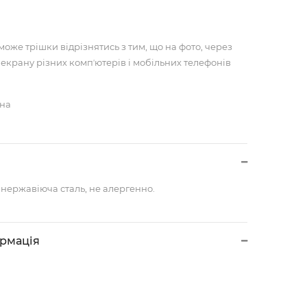
може трішки відрізнятись з тим, що на фото, через
 екрану різних компʼютерів і мобільних телефонів
чна
 нержавіюча сталь, не алергенно.
ормація