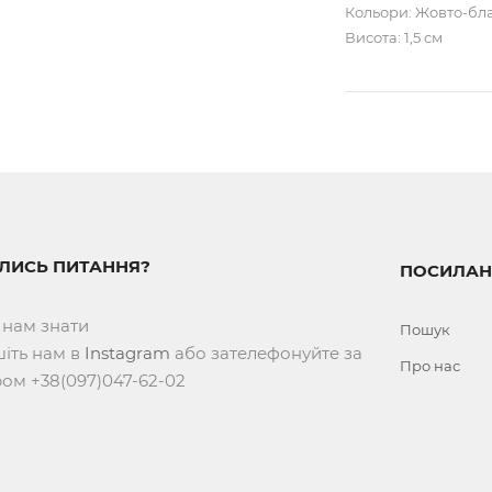
Кольори: Жовто-бла
Висота: 1,5 см
ИЛИСЬ ПИТАННЯ?
ПОСИЛАН
 нам знати
Пошук
іть нам в
Instagram
або зателефонуйте за
Про нас
ом +38(097)047-62-02