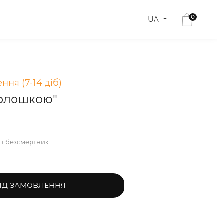
0
UA
ння (7-14 діб)
волошкою"
і безсмертник.
ІД ЗАМОВЛЕННЯ