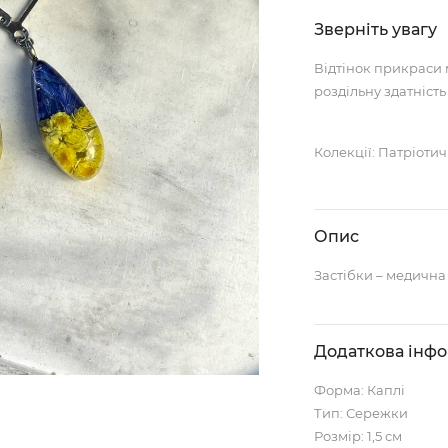
Зверніть увагу
Відтінок прикраси 
роздільну здатність
Колекції: Патріоти
Опис
Застібки – медична
Додаткова інф
Форма: Каплі
Тип: Сережки
Розмір: 1,5 см