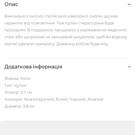
Опис
Виконано з якісної італійської ювелірної смоли, що має
гарантію від пожовтіння. Тож кулон і через роки буде
прозорим. В подарунок ланцюжок з нержавіючої медичної
сталі або шкіряний чи замшевий шнурочок, щоб ви відразу
могли одягати прикрасу. Довжину роблю будь-яку.
Додаткова інформація
Форма: Коло
Тип: Кулон
Розмір: 3,7 см
Кольори: Жовтогарячий, Білий, Чорний, Жовтий
Діаметр: 3,8 см