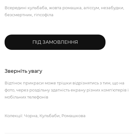
Всередині кульбаба, жовта ромашка, аліссум, незабудки,
безсмертник, гіпсофіла
ПІД ЗАМОВЛЕННЯ
Зверніть увагу
Відтінок прикраси може трішки відрізнятись з тим, що на
фото, через роздільну здатність екрану різних компʼютерів і
мобільних телефонів
Колекції: Чорна, Кульбаби, Ромашкова