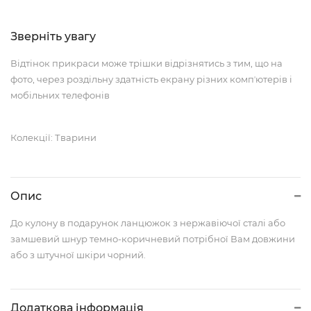
Зверніть увагу
Відтінок прикраси може трішки відрізнятись з тим, що на
фото, через роздільну здатність екрану різних компʼютерів і
мобільних телефонів
Колекції: Тварини
Опис
До кулону в подарунок ланцюжок з нержавіючої сталі або
замшевий шнур темно-коричневий потрібної Вам довжини
або з штучної шкіри чорний.
Додаткова інформація