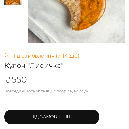
Під замовлення (7-14 діб)
Кулон "Лисичка"
₴550
Всередині чорнобривці, гіпсофіла, аліссум
ПІД ЗАМОВЛЕННЯ