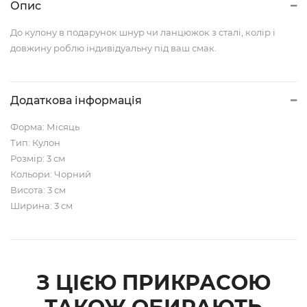
Опис
До кулону в подарунок шнур чи ланцюжок з сталі, колір і
довжину роблю індивідуальну під ваш смак.
Додаткова інформація
Форма: Місяць
Тип: Кулон
Розмір: 3 см
Кольори: Чорний
Висота: 3 см
Ширина: 3 см
З ЦІЄЮ ПРИКРАСОЮ