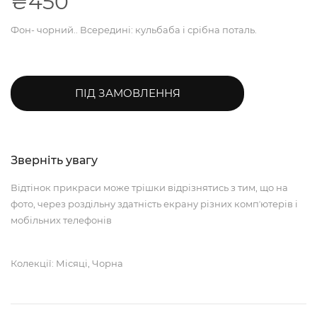
₴450
Фон- чорний.. Всередині: кульбаба і срібна поталь.
ПІД ЗАМОВЛЕННЯ
Зверніть увагу
Відтінок прикраси може трішки відрізнятись з тим, що на
фото, через роздільну здатність екрану різних компʼютерів і
мобільних телефонів
Колекції: Місяці, Чорна