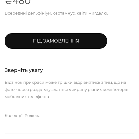
₴480
Всередині дельфініум, озотамнус, квіти мигдалю.
ПІД ЗАМОВЛЕННЯ
Зверніть увагу
Відтінок прикраси може трішки відрізнятись з тим, що на
фото, через роздільну здатність екрану різних компʼютерів і
мобільних телефонів
Колекції: Рожева